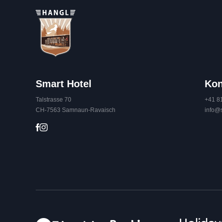
Smart Hotel
Kon
Talstrasse 70
+41 8
CH-7563 Samnaun-Ravaisch
info@