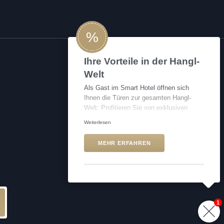
%
Ihre Vorteile in der Hangl-
Welt
Als Gast im Smart Hotel öffnen sich
Ihnen die Türen zur gesamten Hangl-
Welt: Profitieren Sie von exklusiven
Rabatten, Vergünstigungen und Services
Weiterlesen
in den Hangl-Shops, im Wellnessbereich,
in Restaurants, beim Tanken und vielem
MEHR ERFAHREN
mehr.
1