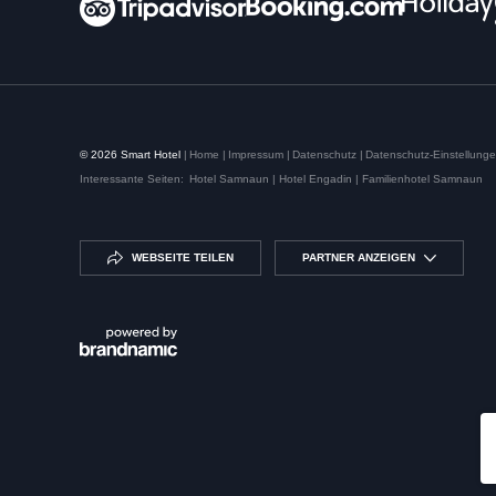
© 2026 Smart Hotel
|
Home
|
Impressum
|
Datenschutz
|
Datenschutz-Einstellung
Interessante Seiten:
Hotel Samnaun |
Hotel Engadin |
Familienhotel Samnaun
WEBSEITE TEILEN
PARTNER ANZEIGEN