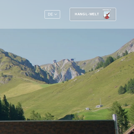
EN
DE
HANGL-WELT
Urlaub nach Ihrem Rhythmus.
Früh raus und die Berge erobern oder
ausschlafen und entspannt in den Tag
starten? Ab in die Natur, auf den Trail,
ins Abenteuer – oder lieber den Tag im
Wellnessbereich ausklingen lassen?
Egal, wonach Ihnen der Sinn steht: Im
Smart Hotel Samnaun entscheiden Sie,