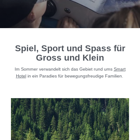
Familiensommer
Shopping
3-Länder-Eck
Genuss & Unterhaltung
Spiel, Sport und Spass für
Gross und Klein
Shopping
Winter
Im Sommer verwandelt sich das Gebiet rund ums
Smart
Sport & Outdoor
Hotel
in ein Paradies für bewegungsfreudige Familien.
DIE HANGL-WELT AUF EINEN BLICK