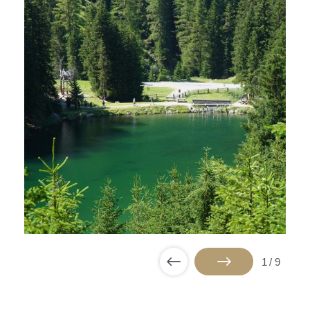
1
/
9