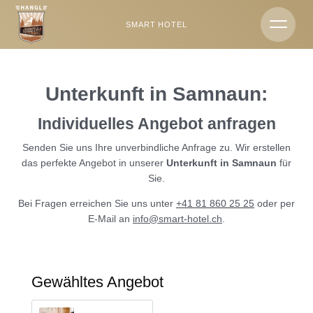
EN
DE
SMART HOTEL
Hotels & Camping
Unterkunft in Samnaun:
Smart Hotel
Individuelles Angebot anfragen
Zimmer & Angebote
Senden Sie uns Ihre unverbindliche Anfrage zu. Wir erstellen
das perfekte Angebot in unserer
Unterkunft in Samnaun
für
Sie.
Zimmer & Preise
Bei Fragen erreichen Sie uns unter
+41 81 860 25 25
oder per
Angebote
E-Mail an
info@
smart-hotel.
ch
.
Buchen
Gewähltes Angebot
Anfragen